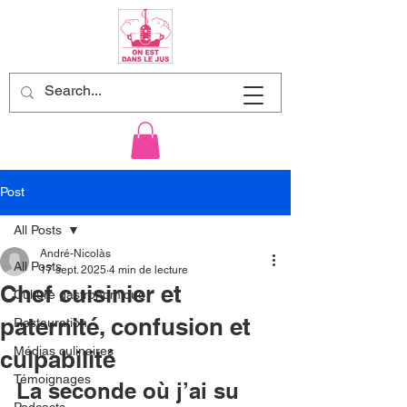
Post
All Posts
André-Nicolàs
All Posts
17 sept. 2025
4 min de lecture
Chef cuisinier et
Culture gastronomique
paternité, confusion et
Restauration
Médias culinaires
culpabilité
Témoignages
La seconde où j’ai su 
Podcasts