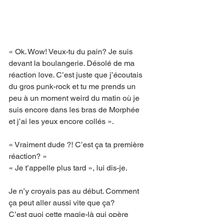
« Ok. Wow! Veux-tu du pain? Je suis 
devant la boulangerie. Désolé de ma 
réaction love. C’est juste que j’écoutais 
du gros punk-rock et tu me prends un 
peu à un moment weird du matin où je 
suis encore dans les bras de Morphée 
et j’ai les yeux encore collés ».
« Vraiment dude ?! C’est ça ta première 
réaction? »
« Je t’appelle plus tard », lui dis-je.
Je n’y croyais pas au début. Comment 
ça peut aller aussi vite que ça?
C’est quoi cette magie-là qui opère 