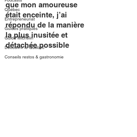
que mon amoureuse 
Québec
était enceinte, j’ai 
Entrepreneuriat
répondu de la manière 
Guides pratiques
la plus inusitée et 
Guide Michelin
détachée possible
Découvrir le Québec
Conseils restos & gastronomie