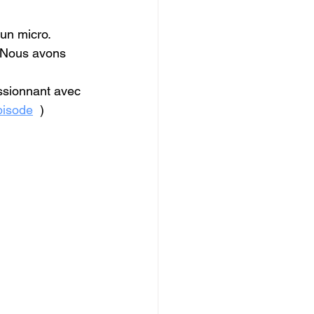
 un micro.
.Nous avons 
ssionnant avec 
pisode
  )