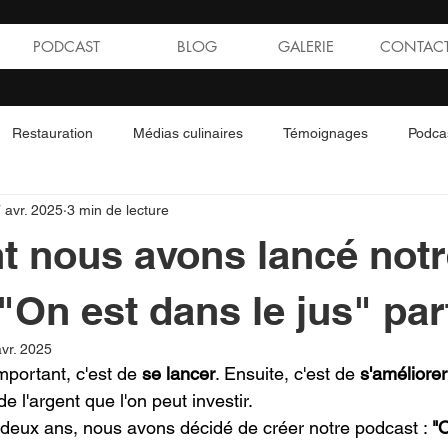
PODCAST
BLOG
GALERIE
CONTAC
Restauration
Médias culinaires
Témoignages
Podca
 avr. 2025
3 min de lecture
ques
Guide Michelin
Découvrir le Québec
Conseils res
 nous avons lancé notr
"On est dans le jus" par
vr. 2025
mportant, c'est de 
se lancer
. Ensuite, c'est de 
s'améliorer
 l'argent que l'on peut investir.
e deux ans, nous avons décidé de créer notre podcast : 
"O