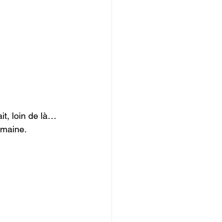
it, loin de là…
emaine.