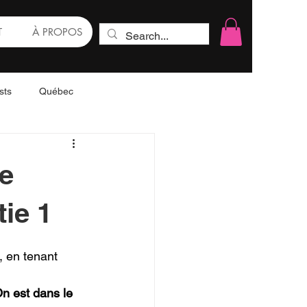
T
À PROPOS
sts
Québec
tos & gastronomie
e
tie 1
, en tenant 
n est dans le 