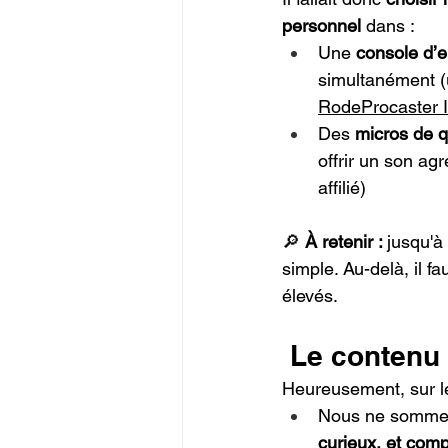
personnel
 dans :
Une 
console d’e
simultanément (u
RodeProcaster I
Des 
micros de q
offrir un son ag
affilié)
🔎 
À retenir : 
jusqu'à 
simple. Au-delà, il fau
élevés.
 Le contenu 
Heureusement, sur l
Nous ne sommes
curieux, et com