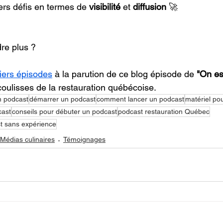
ers défis en termes de 
visibilité
 et 
diffusion
 🚀
re plus ?
iers épisode
s
 à la parution de ce blog épisode de 
"On es
coulisses de la restauration québécoise.
n podcast
démarrer un podcast
comment lancer un podcast
matériel po
cast
conseils pour débuter un podcast
podcast restauration Québec
t sans expérience
Médias culinaires
Témoignages