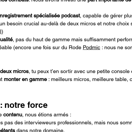
nregistrement spécialisée podcast
, capable de gérer plu
n besoin crucial au-delà de deux micros et notre choix s
I
)
ualité
, pas du haut de gamme mais suffisamment perfor
réable (encore une fois sur du Rode 
Podmic
 : nous ne s
deux micros
, tu peux t’en sortir avec une petite console
t 
monter en gamme
 : meilleurs micros, meilleure table, 
: notre force
e 
contenu
, nous étions armés :
 pas des intervieweurs professionnels, mais nous som
pétents
 dans notre domaine.