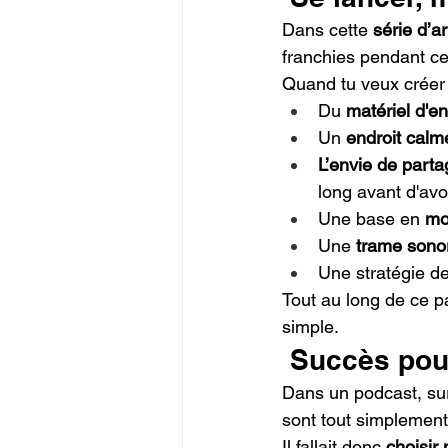
Dans cette 
série d’ar
franchies pendant c
Quand tu veux créer u
Du 
matériel d'en
Un 
endroit calm
L’envie de part
long avant d'av
Une base en 
mo
Une 
trame sono
Une stratégie de
Tout au long de ce p
simple.
 Succès pou
Dans un podcast, s
sont tout simplement
Il fallait donc 
choisir