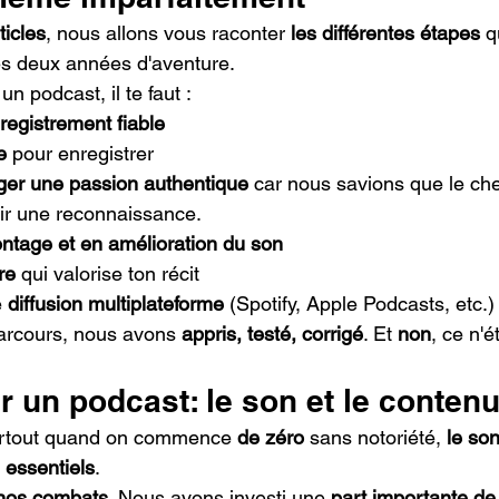
ticles
, nous allons vous raconter 
les différentes étapes
 
es deux années d'aventure.
n podcast, il te faut :
registrement fiable
e
 pour enregistrer
ager une passion authentique 
car nous savions que le chem
oir une reconnaissance.
ntage et en amélioration du son
re
 qui valorise ton récit
 
diffusion multiplateforme
 (Spotify, Apple Podcasts, etc.)
arcours, nous avons 
appris, testé, corrigé
. Et 
non
, ce n'é
r un podcast: le son et le conten
urtout quand on commence 
de zéro
 sans notoriété, 
le so
 
essentiels
.
 nos combats
. Nous avons investi une 
part importante de