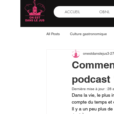
ACCUEIL
OBNL
All Posts
Culture gastronomique
onestdanslejus3
27
Entrepreneuriat
Guides prati
Comment
podcast 
Dernière mise à jour :
28 a
Dans la vie, le plus i
compte du temps et de
Il y a un peu plus d