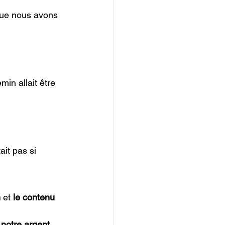
que nous avons 
in allait être 
tait pas si 
u
n
 et 
le contenu
 notre argent 