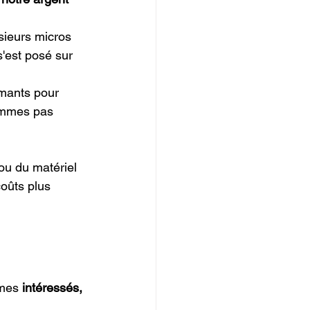
sieurs micros 
'est posé sur 
mants pour 
ommes pas 
 ou du matériel 
coûts plus 
mes 
intéressés, 